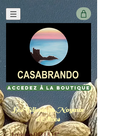
Accedez à la Boutique
Les Bijoux en Noyaux
d'Olives
Livraison OFFERTE*