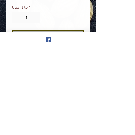
Quantité
*
Ajouter au panier
Bracelet élastique en Noyaux
d'Olives et Nacre naturelle.
Création sur mesure
Pour une taille adaptée, vous avez la
possibilité d'indiquer votre tour de
poignet lors de votre achat en
commentaire . Exemple 18 cm.
Déclaration d'accessibilité