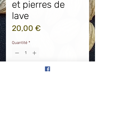
et pierres de
lave
Prix
20,00 €
Quantité
*
Ajouter au panier
Bracelet élastique en Noyaux
d'Olives et pierres naturelles Pierre
de Lave. Résiste à l'eau.
Création sur mesure