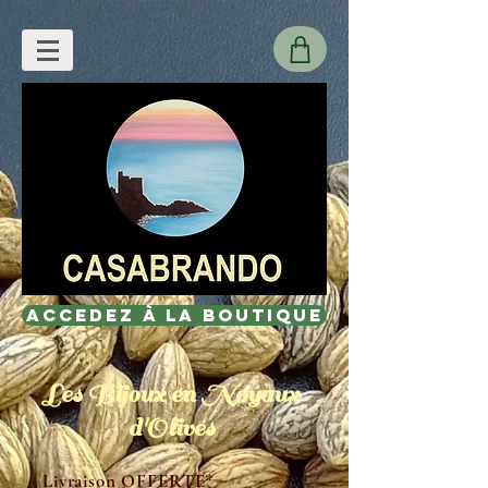
Accedez à la Boutique
Les Bijoux en Noyaux
d'Olives
Livraison OFFERTE*