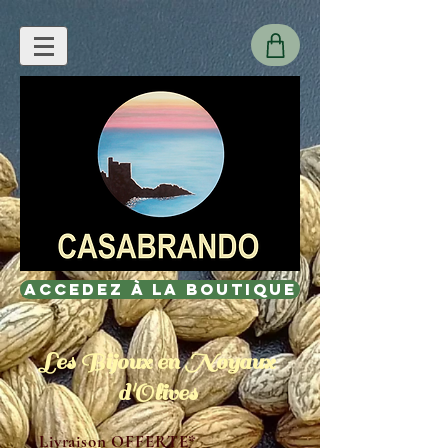
Accedez à la Boutique
Les Bijoux en Noyaux
d'Olives
Livraison OFFERTE*