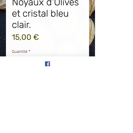
Noyaux d'Olives
et cristal bleu
clair.
Prix
15,00 €
Quantité
*
Ajouter au panier
Boucles d'oreilles en acier
inoxydable doré anti allergique.
Noyaux d'Olives et perles cristal
bleu clair. Résiste à l'eau.