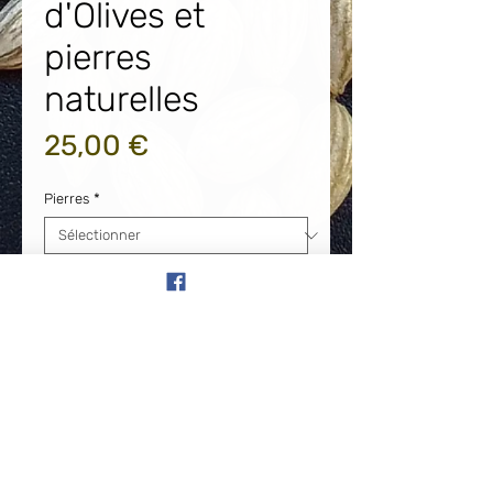
d'Olives et
pierres
naturelles
Prix
25,00 €
Pierres
*
Quantité
*
Ajouter au panier
Chaîne de cheville réglable en acier
inoxydable. Noyaux d'Olives et